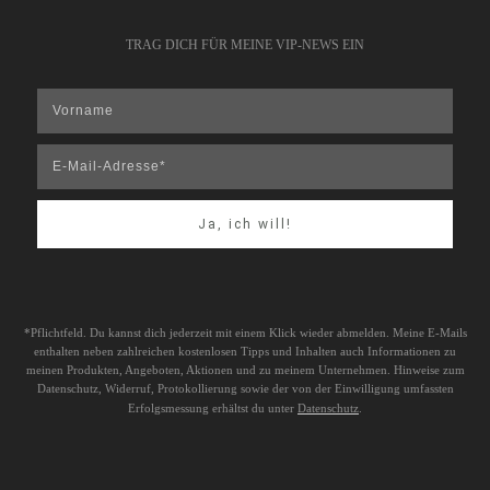
TRAG DICH FÜR MEINE VIP-NEWS EIN
Ja, ich will!
*Pflichtfeld. Du kannst dich jederzeit mit einem Klick wieder abmelden. Meine E-Mails
enthalten neben zahlreichen kostenlosen Tipps und Inhalten auch Informationen zu
meinen Produkten, Angeboten, Aktionen und zu meinem Unternehmen. Hinweise zum
Datenschutz, Widerruf, Protokollierung sowie der von der Einwilligung umfassten
Erfolgsmessung erhältst du unter
Datenschutz
.