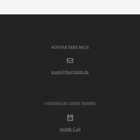
KONTAKTIERE MICH
team@thschmitt.de
VEREINBARE EINEN TERMIN
health Call