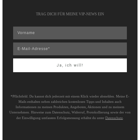
TRAG DICH FÜR MEINE VIP-NEWS EIN
Ja, ich will!
*Pflichtfeld. Du kannst dich jederzeit mit einem Klick wieder abmelden. Meine E-
Mails enthalten neben zahlreichen kostenlosen Tipps und Inhalten auch
Informationen zu meinen Produkten, Angeboten, Aktionen und zu meinem
Unternehmen. Hinweise zum Datenschutz, Widerruf, Protokollierung sowie der von
der Einwilligung umfassten Erfolgsmessung erhältst du unter
Datenschutz
.