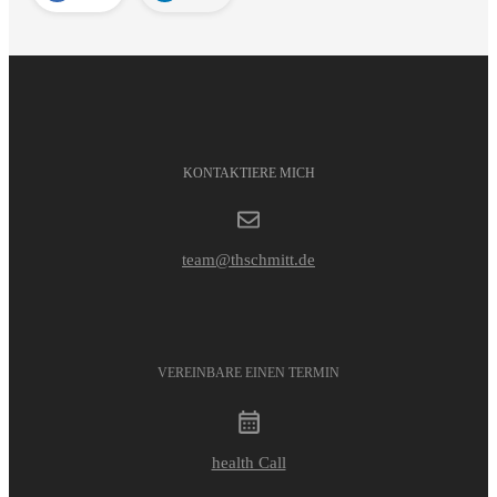
KONTAKTIERE MICH
team@thschmitt.de
VEREINBARE EINEN TERMIN
health Call