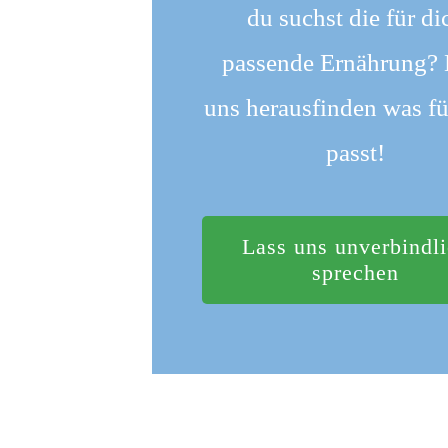
du suchst die für di
passende Ernährung? 
uns herausfinden was fü
passt!
Lass uns unverbindl
sprechen