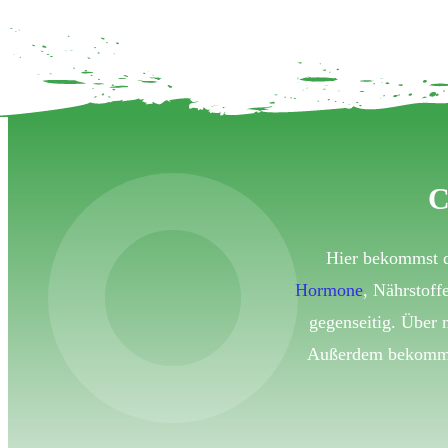
C
Hier bekommst d
Hormone
, Nährstoff
gegenseitig. Über 
Außerdem bekommst 