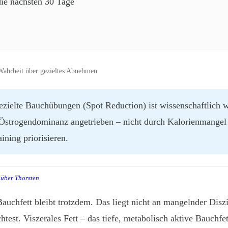
die nächsten 30 Tage
Wahrheit über gezieltes Abnehmen
zielte Bauchübungen (Spot Reduction) ist wissenschaftlich wi
Östrogendominanz angetrieben – nicht durch Kalorienmangel al
aining priorisieren.
über Thorsten
uchfett bleibt trotzdem. Das liegt nicht an mangelnder Diszi
htest. Viszerales Fett – das tiefe, metabolisch aktive Bauchfet