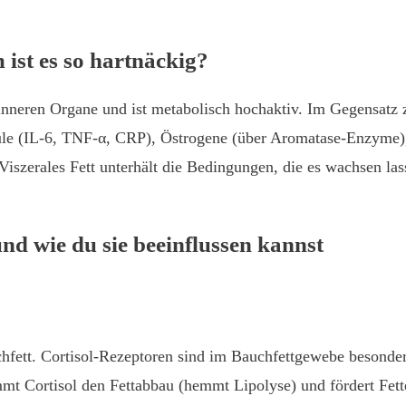
 ist es so hartnäckig?
e inneren Organe und ist metabolisch hochaktiv. Im Gegensatz 
küle (IL-6, TNF-α, CRP), Östrogene (über Aromatase-Enzyme),
Viszerales Fett unterhält die Bedingungen, die es wachsen la
nd wie du sie beeinflussen kannst
uchfett. Cortisol-Rezeptoren sind im Bauchfettgewebe besonder
mt Cortisol den Fettabbau (hemmt Lipolyse) und fördert Fett