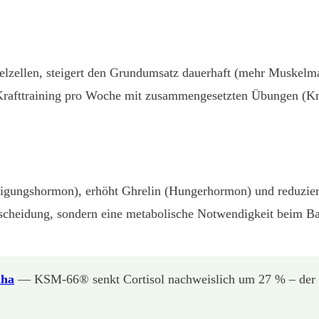
uskelzellen, steigert den Grundumsatz dauerhaft (mehr Muskel
 Krafttraining pro Woche mit zusammengesetzten Übungen (Kn
ttigungshormon), erhöht Ghrelin (Hungerhormon) und reduziert
tscheidung, sondern eine metabolische Notwendigkeit beim Ba
dha
— KSM-66® senkt Cortisol nachweislich um 27 % – der wi