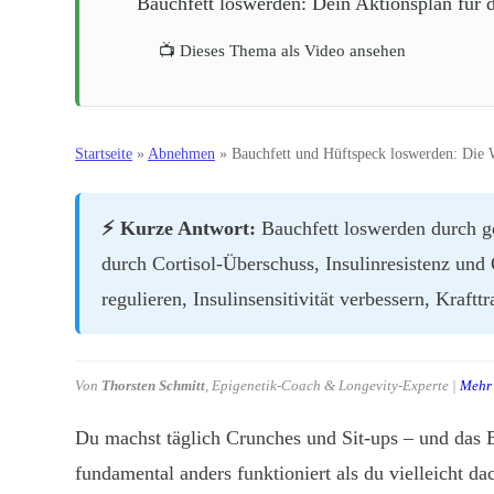
Bauchfett loswerden: Dein Aktionsplan für 
📺 Dieses Thema als Video ansehen
Startseite
»
Abnehmen
»
Bauchfett und Hüftspeck loswerden: Die 
⚡ Kurze Antwort:
Bauchfett loswerden durch ge
durch Cortisol-Überschuss, Insulinresistenz und 
regulieren, Insulinsensitivität verbessern, Krafttr
Von
Thorsten Schmitt
, Epigenetik-Coach & Longevity-Experte |
Mehr 
Du machst täglich Crunches und Sit-ups – und das Ba
fundamental anders funktioniert als du vielleicht dac