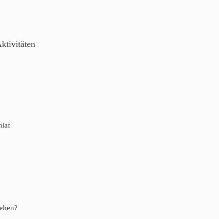
ktivitäten
hlaf
gehen?