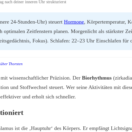
g nach deiner inneren Uhr strukturierst
nere 24-Stunden-Uhr) steuert
Hormone
, Körpertemperatur, 
ch optimalen Zeitfenstern planen. Morgenlicht als stärkster Z
itsgedächtnis, Fokus). Schlafen: 22–23 Uhr Einschlafen für o
über Thorsten
 mit wissenschaftlicher Präzision. Der
Biorhythmus
(zirkadi
on und Stoffwechsel steuert. Wer seine Aktivitäten mit dies
effektiver und erholt sich schneller.
ioniert
us ist die ‚Hauptuhr‘ des Körpers. Er empfängt Lichtsignale