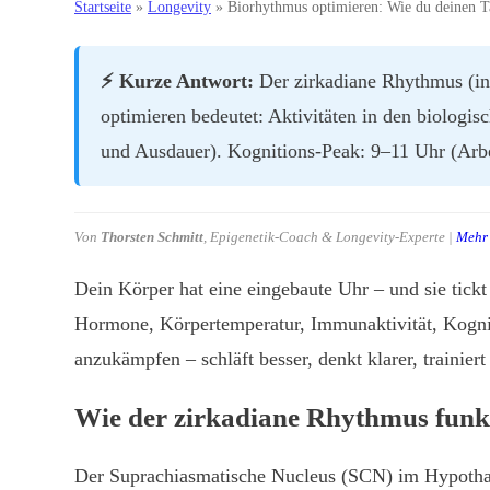
Startseite
»
Longevity
»
Biorhythmus optimieren: Wie du deinen Ta
⚡ Kurze Antwort:
Der zirkadiane Rhythmus (in
optimieren bedeutet: Aktivitäten in den biologis
und Ausdauer). Kognitions-Peak: 9–11 Uhr (Arbe
Von
Thorsten Schmitt
, Epigenetik-Coach & Longevity-Experte |
Mehr 
Dein Körper hat eine eingebaute Uhr – und sie tickt
Hormone, Körpertemperatur, Immunaktivität, Kogniti
anzukämpfen – schläft besser, denkt klarer, trainiert 
Wie der zirkadiane Rhythmus funkt
Der Suprachiasmatische Nucleus (SCN) im Hypothalam