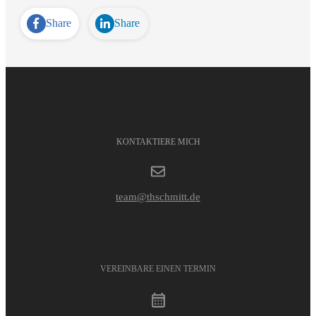
Share
Share
KONTAKTIERE MICH
team@thschmitt.de
VEREINBARE EINEN TERMIN