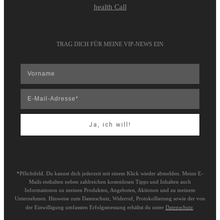
health Call
TRAG DICH FÜR MEINE VIP-NEWS EIN
Ja, ich will!
*Pflichtfeld. Du kannst dich jederzeit mit einem Klick wieder abmelden. Meine E-
Mails enthalten neben zahlreichen kostenlosen Tipps und Inhalten auch
Informationen zu meinen Produkten, Angeboten, Aktionen und zu meinem
Unternehmen. Hinweise zum Datenschutz, Widerruf, Protokollierung sowie der von
der Einwilligung umfassten Erfolgsmessung erhältst du unter
Datenschutz
.