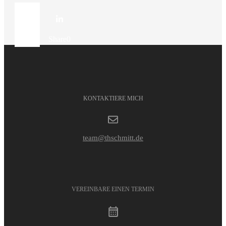
Share
0
Share
0
KONTAKTIERE MICH
team@thschmitt.de
VEREINBARE EINEN TERMIN