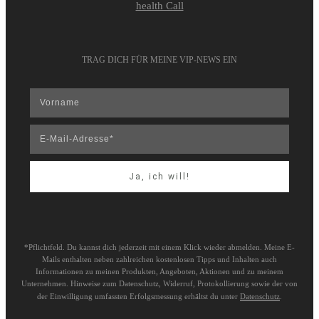
health Call
TRAG DICH FÜR MEINE VIP-NEWS EIN
Ja, ich will!
*Pflichtfeld. Du kannst dich jederzeit mit einem Klick wieder abmelden. Meine E-
Mails enthalten neben zahlreichen kostenlosen Tipps und Inhalten auch
Informationen zu meinen Produkten, Angeboten, Aktionen und zu meinem
Unternehmen. Hinweise zum Datenschutz, Widerruf, Protokollierung sowie der von
der Einwilligung umfassten Erfolgsmessung erhältst du unter
Datenschutz
.