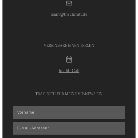
team@thschmitt.de
VEREINBARE EINEN TERMIN
health Call
TRAG DICH FÜR MEINE VIP-NEWS EIN