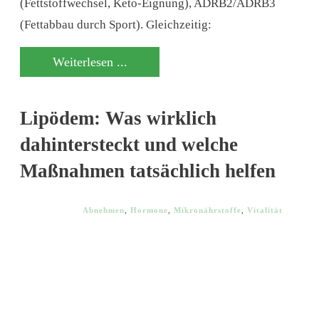
(Fettstoffwechsel, Keto-Eignung), ADRB2/ADRB3
(Fettabbau durch Sport). Gleichzeitig:
Weiterlesen ...
Lipödem: Was wirklich
dahintersteckt und welche
Maßnahmen tatsächlich helfen
Abnehmen
,
Hormone
,
Mikronährstoffe
,
Vitalität