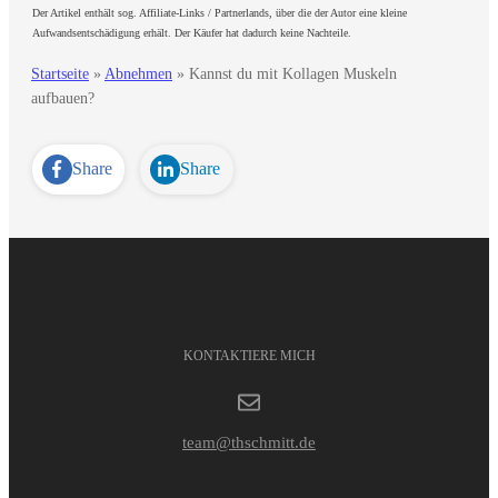
Der Artikel enthält sog. Affiliate-Links / Partnerlands, über die der Autor eine kleine
Aufwandsentschädigung erhält. Der Käufer hat dadurch keine Nachteile.
Startseite
»
Abnehmen
»
Kannst du mit Kollagen Muskeln
aufbauen?
Share
Share
KONTAKTIERE MICH
team@thschmitt.de