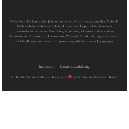
*Pflichtfeld. Du kannst dich jederzeit mit einem Klick wieder abmelden. Meine E-
Mails enthalten neben zahlreichen kostenlosen Tipps und Inhalten auch
Informationen zu meinen Produkten, Angeboten, Aktionen und zu meinem
Unternehmen. Hinweise zum Datenschutz, Widerruf, Protokollierung sowie der von
der Einwilligung umfassten Erfolgsmessung erhältst du unter
Datenschutz
.
Impressum
|
Datenschutzerklärung
© Thorsten Schmitt (2022) - Design with
by
Dominique Mercedes Dietrich