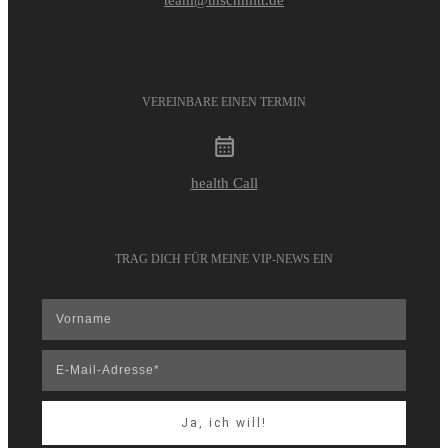
team@thschmitt.de
VEREINBARE EINEN TERMIN
health Call
TRAG DICH FÜR MEINE VIP-NEWS EIN
Ja, ich will!