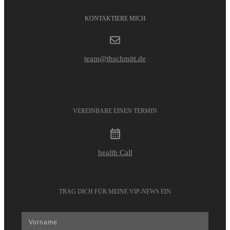
KONTAKTIERE MICH
team@thschmitt.de
VEREINBARE EINEN TERMIN
health Call
TRAG DICH FÜR MEINE VIP-NEWS EIN