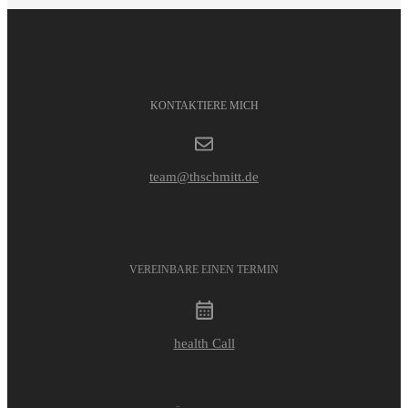
KONTAKTIERE MICH
team@thschmitt.de
VEREINBARE EINEN TERMIN
health Call