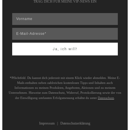
TRAG DICH FÜR MEINE VIP-NEWS EIN
Ja, ich will!
*Pflichtfeld. Du kannst dich jederzeit mit einem Klick wieder abmelden. Meine E-
Mails enthalten neben zahlreichen kostenlosen Tipps und Inhalten auch
Informationen zu meinen Produkten, Angeboten, Aktionen und zu meinem
Unternehmen. Hinweise zum Datenschutz, Widerruf, Protokollierung sowie der von
der Einwilligung umfassten Erfolgsmessung erhältst du unter
Datenschutz
.
Impressum
|
Datenschutzerklärung