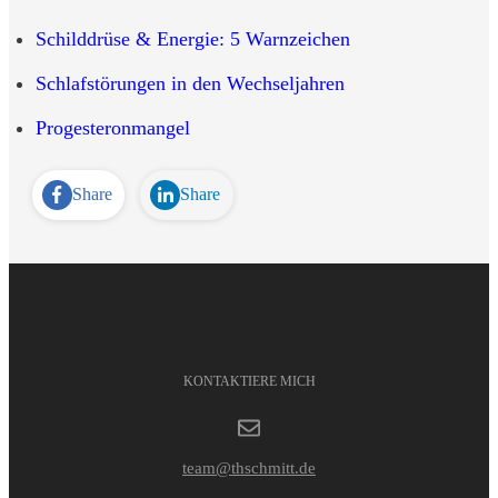
Schilddrüse & Energie: 5 Warnzeichen
Schlafstörungen in den Wechseljahren
Progesteronmangel
Share
Share
KONTAKTIERE MICH
team@thschmitt.de