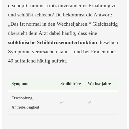
erschöpft, nimmst trotz unveränderter Ernährung zu
und schläfst schlecht? Du bekommst die Antwort:
„Das ist normal in den Wechseljahren.“ Gleichzeitig
übersieht dein Arzt dabei häufig, dass eine
subklinische Schilddrüsenunterfunktion
dieselben
Symptome verursachen kann – und bei Frauen über
40 auffallend häufig auftritt.
Symptom
Schilddrüse
Wechseljahre
Hinwe
Erschöpfung,
Überl
✅
✅
Antriebslosigkeit
groß
Beide: