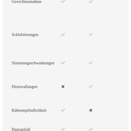
Gewichtszunahme
✅
✅
Grund
sinkt
Östrog
Schlafstörungen
✅
✅
reguli
Schlaf
Hormo
Stimmungsschwankungen
✅
✅
verknü
Typisc
Hitzewallungen
❌
✅
Menop
Typisc
Kälteempfindlichkeit
✅
❌
Schild
Haarausfall
✅
✅
Beide 