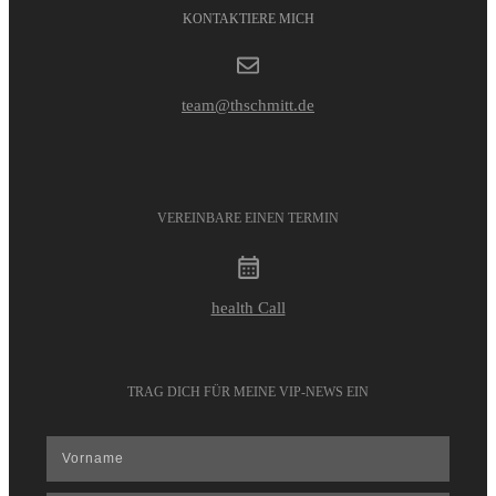
KONTAKTIERE MICH
team@thschmitt.de
VEREINBARE EINEN TERMIN
health Call
TRAG DICH FÜR MEINE VIP-NEWS EIN