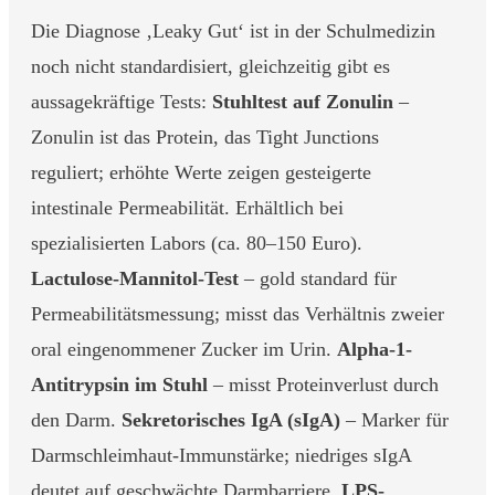
Die Diagnose ‚Leaky Gut‘ ist in der Schulmedizin
noch nicht standardisiert, gleichzeitig gibt es
aussagekräftige Tests:
Stuhltest auf Zonulin
–
Zonulin ist das Protein, das Tight Junctions
reguliert; erhöhte Werte zeigen gesteigerte
intestinale Permeabilität. Erhältlich bei
spezialisierten Labors (ca. 80–150 Euro).
Lactulose-Mannitol-Test
– gold standard für
Permeabilitätsmessung; misst das Verhältnis zweier
oral eingenommener Zucker im Urin.
Alpha-1-
Antitrypsin im Stuhl
– misst Proteinverlust durch
den Darm.
Sekretorisches IgA (sIgA)
– Marker für
Darmschleimhaut-Immunstärke; niedriges sIgA
deutet auf geschwächte Darmbarriere.
LPS-