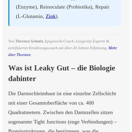
(Enzyme), Reinoculate (Probiotika), Repair
(L-Glutamin,
Zink
).
Von
Thorsten Schmitt
, Epigenetik-Coach, Longevity-Experte &
zertifizierter Ernährungscoach mit über 20 Jahren Erfahrung.
Mehr
über Thorsten
.
Was ist Leaky Gut – die Biologie
dahinter
Die Darmschleimhaut ist eine einzelne Zellschicht
mit einer Gesamtoberfläche von ca. 400
Quadratmetern. Zwischen den Darmzellen sitzen
sogenannte Tight Junctions (enge Verbindungen) –
Proteinstrukturen, die bestimmen, was die