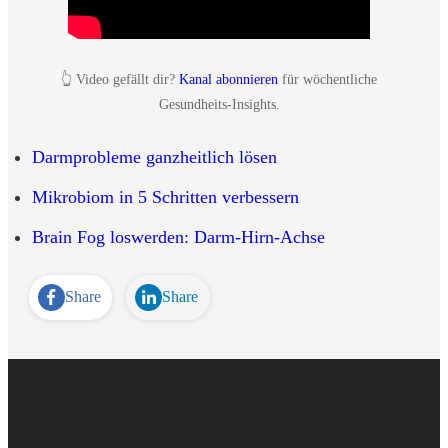
👆 Video gefällt dir?
Kanal abonnieren
für wöchentliche
Gesundheits-Insights.
Darmprobleme ganzheitlich lösen
Mikrobiom in 5 Schritten verbessern
Brain Fog loswerden: Darm-Hirn-Achse
Share
Share