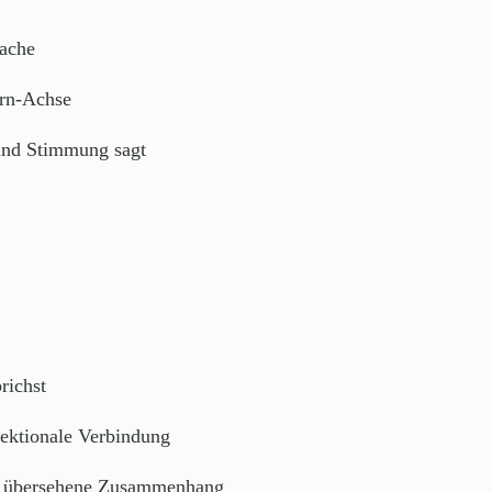
sache
irn-Achse
und Stimmung sagt
richst
rektionale Verbindung
ft übersehene Zusammenhang