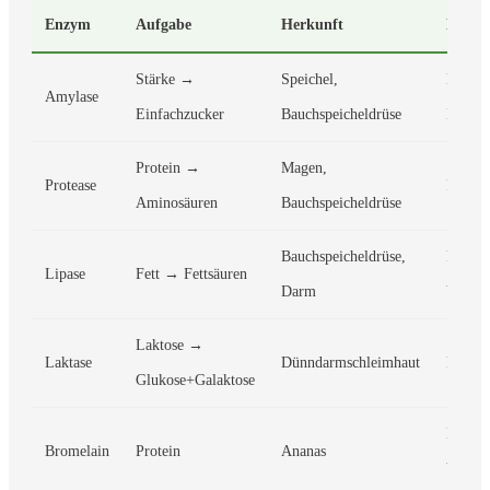
Enzym
Aufgabe
Herkunft
Bei M
Stärke →
Speichel,
Kohlen
Amylase
Einfachzucker
Bauchspeicheldrüse
Intoler
Protein →
Magen,
Protease
Protei
Aminosäuren
Bauchspeicheldrüse
Bauchspeicheldrüse,
Fettstü
Lipase
Fett → Fettsäuren
Darm
Vit-Ma
Laktose →
Laktase
Dünndarmschleimhaut
Laktos
Glukose+Galaktose
Entzü
Bromelain
Protein
Ananas
Verdau