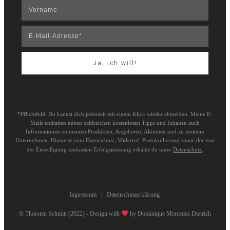
Ja, ich will!
*Pflichtfeld. Du kannst dich jederzeit mit einem Klick wieder abmelden. Meine E-
Mails enthalten neben zahlreichen kostenlosen Tipps und Inhalten auch
Informationen zu meinen Produkten, Angeboten, Aktionen und zu meinem
Unternehmen. Hinweise zum Datenschutz, Widerruf, Protokollierung sowie der von
der Einwilligung umfassten Erfolgsmessung erhältst du unter
Datenschutz
.
Impressum
|
Datenschutzerklärung
© Thorsten Schmitt (2022) - Design with
by
Dominique Mercedes Dietrich