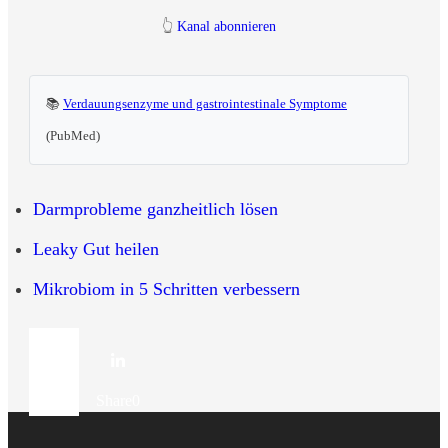
👆
Kanal abonnieren
📚
Verdauungsenzyme und gastrointestinale Symptome
(PubMed)
Darmprobleme ganzheitlich lösen
Leaky Gut heilen
Mikrobiom in 5 Schritten verbessern
Share
0
Share
0