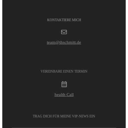
KONTAKTIERE MICH
team@thschmitt.de
VEREINBARE EINEN TERMIN
health Call
TRAG DICH FÜR MEINE VIP-NEWS EIN