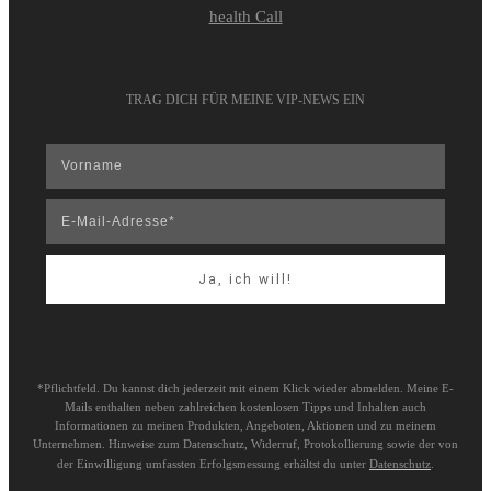
health Call
TRAG DICH FÜR MEINE VIP-NEWS EIN
Ja, ich will!
*Pflichtfeld. Du kannst dich jederzeit mit einem Klick wieder abmelden. Meine E-
Mails enthalten neben zahlreichen kostenlosen Tipps und Inhalten auch
Informationen zu meinen Produkten, Angeboten, Aktionen und zu meinem
Unternehmen. Hinweise zum Datenschutz, Widerruf, Protokollierung sowie der von
der Einwilligung umfassten Erfolgsmessung erhältst du unter
Datenschutz
.