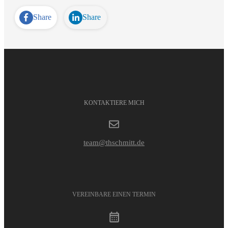
Share
Share
KONTAKTIERE MICH
team@thschmitt.de
VEREINBARE EINEN TERMIN