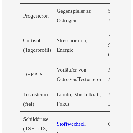
Gegenspieler zu
Schlafprob
Progesteron
Östrogen
Angst, PM
Erschöpfun
Cortisol
Stresshormon,
Schlafstöru
(Tagesprofil)
Energie
Gewichtsz
Vorläufer von
Müdigkeit,
DHEA-S
Östrogen/Testosteron
Antriebslos
Testosteron
Libido, Muskelkraft,
Antriebslos
(frei)
Fokus
Libidoverlu
Schilddrüse
Stoffwechsel
,
Gewichtsz
(TSH, fT3,