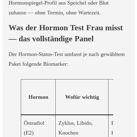
Hormonspiegel-Profil aus Speichel oder Blut
zuhause — ohne Termin, ohne Wartezeit.
Was der Hormon Test Frau misst
— das vollständige Panel
Der Hormon-Status-Test umfasst je nach gewähltem
Paket folgende Biomarker:
Typi
Hormon
Wofür wichtig
Sympto
Dysba
Östradiol
Zyklus, Libido,
PMS, Trock
(E2)
Knochen
Hitzewallu