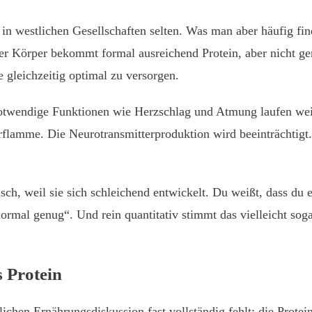
in westlichen Gesellschaften selten. Was man aber häufig fi
 Der Körper bekommt formal ausreichend Protein, aber nicht 
gleichzeitig optimal zu versorgen.
notwendige Funktionen wie Herzschlag und Atmung laufen wei
flamme. Die Neurotransmitterproduktion wird beeinträchtigt. 
ch, weil sie sich schleichend entwickelt. Du weißt, dass du er
normal genug“. Und rein quantitativ stimmt das vielleicht sog
s Protein
ichen Ernährungsdiskussion fast vollständig fehlt: die Protein