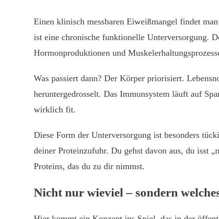
Einen klinisch messbaren Eiweißmangel findet man 
ist eine chronische funktionelle Unterversorgung.
Hormonproduktionen und Muskelerhaltungsprozesse 
Was passiert dann? Der Körper priorisiert. Lebens
heruntergedrosselt. Das Immunsystem läuft auf Spar
wirklich fit.
Diese Form der Unterversorgung ist besonders tückis
deiner Proteinzufuhr. Du gehst davon aus, du isst „
Proteins, das du zu dir nimmst.
Nicht nur wieviel – sondern welche
Hier kommt ein Konzept ins Spiel, das in der öffentl