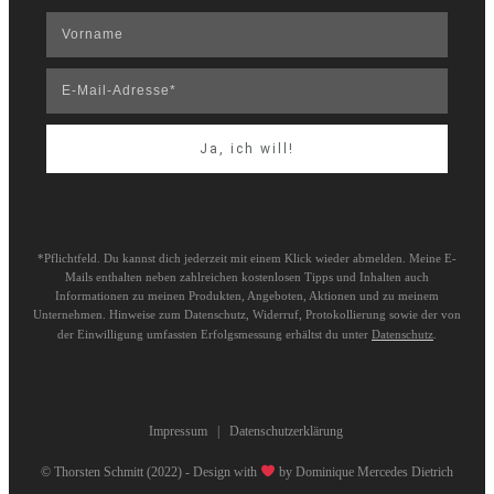
Ja, ich will!
*Pflichtfeld. Du kannst dich jederzeit mit einem Klick wieder abmelden. Meine E-
Mails enthalten neben zahlreichen kostenlosen Tipps und Inhalten auch
Informationen zu meinen Produkten, Angeboten, Aktionen und zu meinem
Unternehmen. Hinweise zum Datenschutz, Widerruf, Protokollierung sowie der von
der Einwilligung umfassten Erfolgsmessung erhältst du unter
Datenschutz
.
Impressum
|
Datenschutzerklärung
© Thorsten Schmitt (2022) - Design with
by
Dominique Mercedes Dietrich