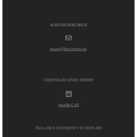
KONTAKTIERE MICH
team@thschmitt.de
VEREINBARE EINEN TERMIN
health Call
TRAG DICH FÜR MEINE VIP-NEWS EIN