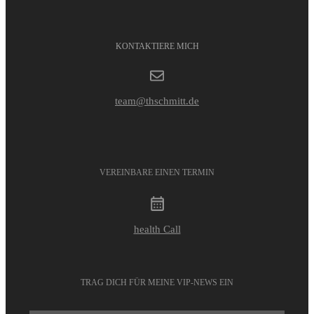
KONTAKTIERE MICH
team@thschmitt.de
VEREINBARE EINEN TERMIN
health Call
TRAG DICH FÜR MEINE VIP-NEWS EIN