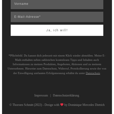
Ja, ich will!
*Pflichtfeld. Du kannst dich jederzeit mit einem Klick wieder abmelden. Meine E-
Mails enthalten neben zahlreichen kostenlosen Tipps und Inhalten auch
Informationen zu meinen Produkten, Angeboten, Aktionen und zu meinem
Unternehmen. Hinweise zum Datenschutz, Widerruf, Protokollierung sowie der von
der Einwilligung umfassten Erfolgsmessung erhältst du unter
Datenschutz
.
Impressum
|
Datenschutzerklärung
© Thorsten Schmitt (2022) - Design with
by
Dominique Mercedes Dietrich