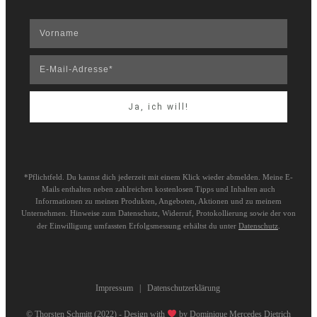
Ja, ich will!
*Pflichtfeld. Du kannst dich jederzeit mit einem Klick wieder abmelden. Meine E-
Mails enthalten neben zahlreichen kostenlosen Tipps und Inhalten auch
Informationen zu meinen Produkten, Angeboten, Aktionen und zu meinem
Unternehmen. Hinweise zum Datenschutz, Widerruf, Protokollierung sowie der von
der Einwilligung umfassten Erfolgsmessung erhältst du unter
Datenschutz
.
Impressum
|
Datenschutzerklärung
© Thorsten Schmitt (2022) - Design with
by
Dominique Mercedes Dietrich