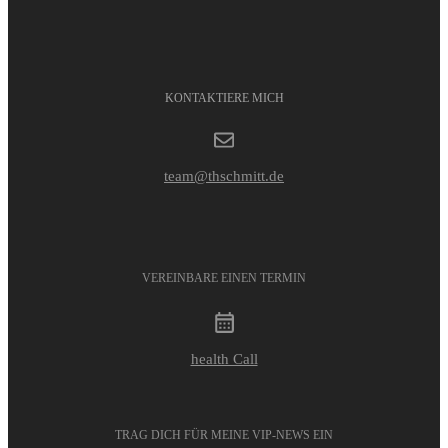
KONTAKTIERE MICH
team@thschmitt.de
VEREINBARE EINEN TERMIN
health Call
TRAG DICH FÜR MEINE VIP-NEWS EIN