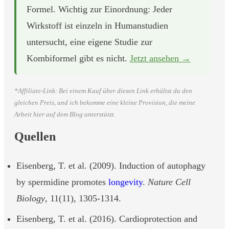
Formel. Wichtig zur Einordnung: Jeder
Wirkstoff ist einzeln in Humanstudien
untersucht, eine eigene Studie zur
Kombiformel gibt es nicht.
Jetzt ansehen →
*Affiliate-Link: Bei einem Kauf über diesen Link erhältst du den
gleichen Preis, und ich bekomme eine kleine Provision, die meine
Arbeit hier auf dem Blog unterstützt.
Quellen
Eisenberg, T. et al. (2009). Induction of autophagy
by spermidine promotes
longevity
.
Nature Cell
Biology
, 11(11), 1305-1314.
Eisenberg, T. et al. (2016). Cardioprotection and