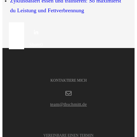
Zyklusbasiert essen und trainieren: So maximierst
du Leistung und Fettverbrennung
Share
0
Share
0
KONTAKTIERE MICH
team@thschmitt.de
VEREINBARE EINEN TERMIN