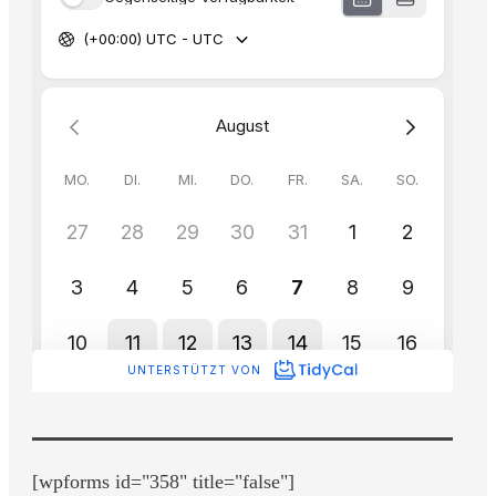
[wpforms id="358" title="false"]