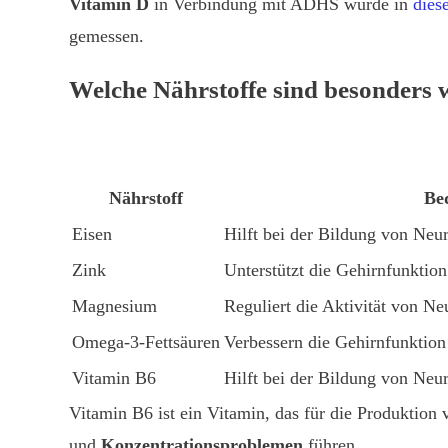
Vitamin D
in Verbindung mit ADHS wurde in
dies
gemessen.
Welche Nährstoffe sind besonders 
Nährstoff
Be
Eisen
Hilft bei der Bildung von Neur
Zink
Unterstützt die Gehirnfunktio
Magnesium
Reguliert die Aktivität von N
Omega-3-Fettsäuren
Verbessern die Gehirnfunktio
Vitamin B6
Hilft bei der Bildung von Neu
Vitamin B6 ist ein Vitamin, das für die Produktio
und
Konzentrationsproblemen
führen.