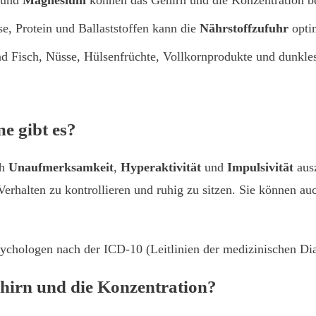
und
Magnesium
können das Gehirn und die Konzentration b
, Protein und Ballaststoffen kann die
Nährstoffzufuhr
opti
 Fisch, Nüsse, Hülsenfrüchte, Vollkornprodukte und dunkle
e gibt es?
ch
Unaufmerksamkeit
,
Hyperaktivität
und
Impulsivität
aus
 Verhalten zu kontrollieren und ruhig zu sitzen. Sie können
hologen nach der ICD-10 (Leitlinien der medizinischen Diagn
ehirn und die Konzentration?