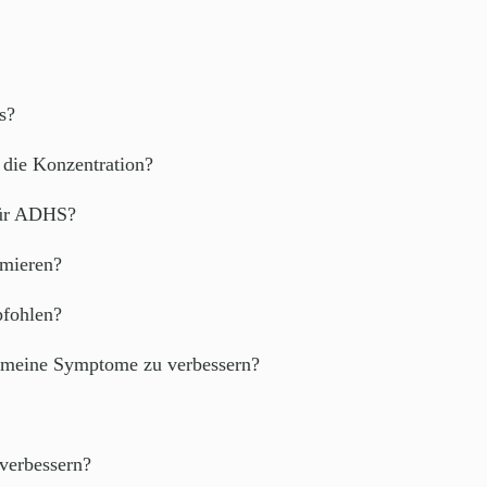
s?
 die Konzentration?
für ADHS?
imieren?
fohlen?
m meine Symptome zu verbessern?
 verbessern?