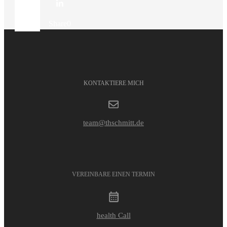
Share
0
Share
0
KONTAKTIERE MICH
team@thschmitt.de
VEREINBARE EINEN TERMIN
health Call