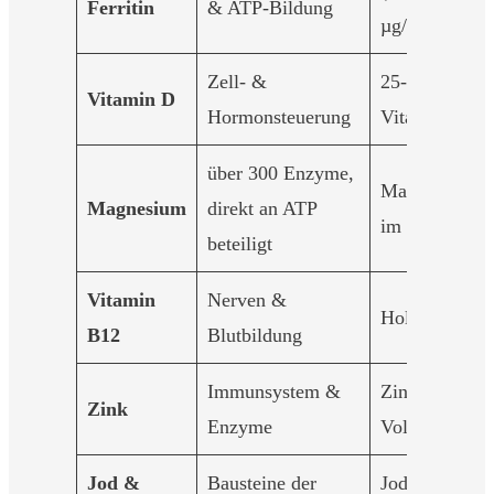
Ferritin
& ATP-Bildung
µg/l)
Zell- &
25-OH-
Vitamin D
Hormonsteuerung
Vitamin-D
über 300 Enzyme,
Magnesium
Magnesium
direkt an ATP
im Vollblut
beteiligt
Vitamin
Nerven &
Holo-TC
B12
Blutbildung
Immunsystem &
Zink im
Zink
Enzyme
Vollblut
Jod &
Bausteine der
Jod-Urin,