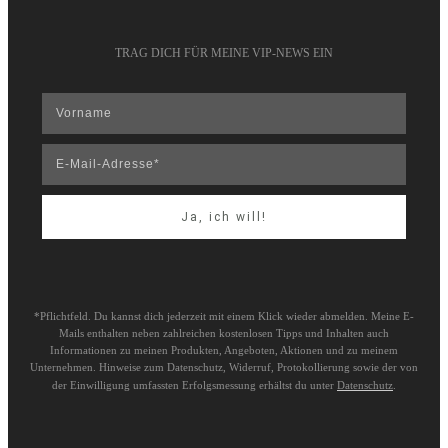
TRAG DICH FÜR MEINE VIP-NEWS EIN
Ja, ich will!
*Pflichtfeld. Du kannst dich jederzeit mit einem Klick wieder abmelden. Meine E-
Mails enthalten neben zahlreichen kostenlosen Tipps und Inhalten auch
Informationen zu meinen Produkten, Angeboten, Aktionen und zu meinem
Unternehmen. Hinweise zum Datenschutz, Widerruf, Protokollierung sowie der von
der Einwilligung umfassten Erfolgsmessung erhältst du unter
Datenschutz
.