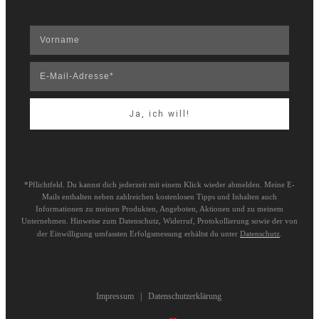
Ja, ich will!
*Pflichtfeld. Du kannst dich jederzeit mit einem Klick wieder abmelden. Meine E-
Mails enthalten neben zahlreichen kostenlosen Tipps und Inhalten auch
Informationen zu meinen Produkten, Angeboten, Aktionen und zu meinem
Unternehmen. Hinweise zum Datenschutz, Widerruf, Protokollierung sowie der von
der Einwilligung umfassten Erfolgsmessung erhältst du unter
Datenschutz
.
Impressum
|
Datenschutzerklärung