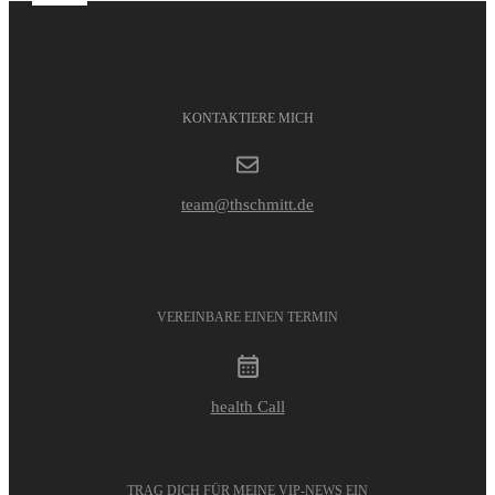
KONTAKTIERE MICH
team@thschmitt.de
VEREINBARE EINEN TERMIN
health Call
TRAG DICH FÜR MEINE VIP-NEWS EIN