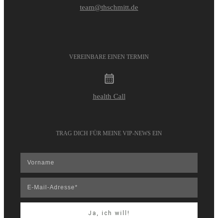
team@thschmitt.de
VEREINBARE EINEN TERMIN
health Call
TRAG DICH FÜR MEINE VIP-NEWS EIN
Ja, ich will!