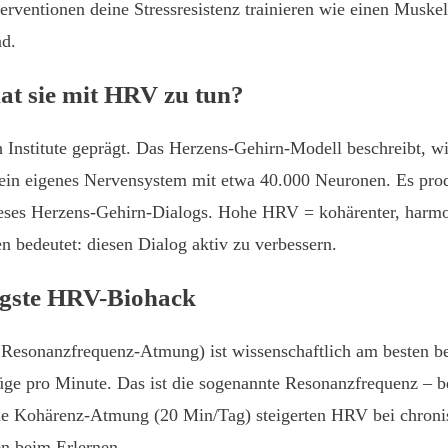
terventionen deine Stressresistenz trainieren wie einen Muskel.
nd.
hat sie mit HRV zu tun?
Institute geprägt. Das Herzens-Gehirn-Modell beschreibt, wi
 ein eigenes Nervensystem mit etwa 40.000 Neuronen. Es pr
ieses Herzens-Gehirn-Dialogs. Hohe HRV = kohärenter, harmo
ren bedeutet: diesen Dialog aktiv zu verbessern.
igste HRV-Biohack
esonanzfrequenz-Atmung) ist wissenschaftlich am besten be
ge pro Minute. Das ist die sogenannte Resonanzfrequenz – b
he Kohärenz-Atmung (20 Min/Tag) steigerten HRV bei chron
n beim Erlernen.