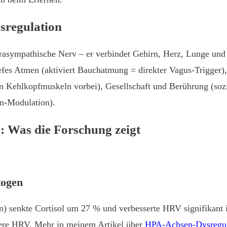
sregulation
arasympathische Nerv – er verbindet Gehirn, Herz, Lunge un
efes Atmen (aktiviert Bauchatmung = direkter Vagus-Trigger),
 Kehlkopfmuskeln vorbei), Gesellschaft und Berührung (sozi
n-Modulation).
 Was die Forschung zeigt
togen
nkte Cortisol um 27 % und verbesserte HRV signifikant in 
here HRV. Mehr in meinem Artikel über
HPA-Achsen-Dysregul