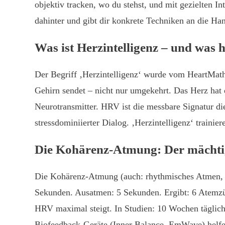
objektiv tracken, wo du stehst, und mit gezielten In
dahinter und gibt dir konkrete Techniken an die Ha
Was ist Herzintelligenz – und was 
Der Begriff ‚Herzintelligenz‘ wurde vom HeartMath 
Gehirn sendet – nicht nur umgekehrt. Das Herz hat
Neurotransmitter. HRV ist die messbare Signatur d
stressdominiierter Dialog. ‚Herzintelligenz‘ trainie
Die Kohärenz-Atmung: Der mächt
Die Kohärenz-Atmung (auch: rhythmisches Atmen, R
Sekunden. Ausatmen: 5 Sekunden. Ergibt: 6 Atemzü
HRV maximal steigt. In Studien: 10 Wochen täglic
Biofeedback-Geräte (Inner Balance, EmWave) helfe