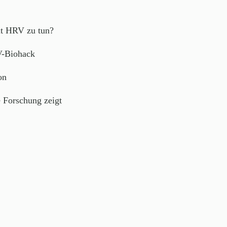
mit HRV zu tun?
V-Biohack
on
 Forschung zeigt