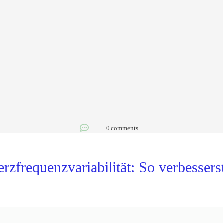
0
comments
zfrequenzvariabilität: So verbesserst