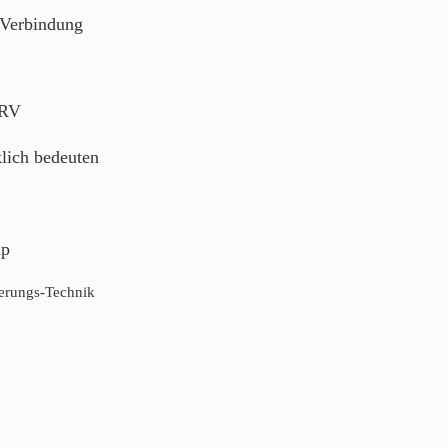
 Verbindung
HRV
lich bedeuten
ip
ierungs-Technik