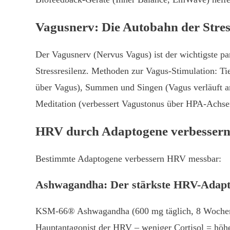
Vagusnerv: Die Autobahn der Stres
Der Vagusnerv (Nervus Vagus) ist der wichtigste p
Stressresilenz. Methoden zur Vagus-Stimulation: Ti
über Vagus), Summen und Singen (Vagus verläuft an
Meditation (verbessert Vagustonus über HPA-Achse
HRV durch Adaptogene verbessern:
Bestimmte Adaptogene verbessern HRV messbar:
Ashwagandha: Der stärkste HRV-Adap
KSM-66® Ashwagandha (600 mg täglich, 8 Wochen) se
Hauptantagonist der HRV – weniger Cortisol = hö