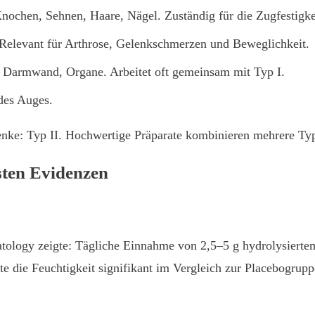
ochen, Sehnen, Haare, Nägel. Zuständig für die Zugfestigkeit
 Relevant für Arthrose, Gelenkschmerzen und Beweglichkeit.
 Darmwand, Organe. Arbeitet oft gemeinsam mit Typ I.
des Auges.
lenke: Typ II. Hochwertige Präparate kombinieren mehrere Ty
sten Evidenzen
atology zeigte: Tägliche Einnahme von 2,5–5 g hydrolysiert
öhte die Feuchtigkeit signifikant im Vergleich zur Placebogru