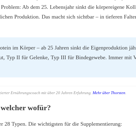
Problem: Ab dem 25. Lebensjahr sinkt die körpereigene Koll
chen Produktion. Das macht sich sichtbar – in tieferen Falte
rotein im Körper – ab 25 Jahren sinkt die Eigenproduktion jä
aut, Typ II für Gelenke, Typ III für Bindegewebe. Immer mit V
izierter Ernährungscoach mit über 20 Jahren Erfahrung.
Mehr über Thorsten
.
 welcher wofür?
ber 28 Typen. Die wichtigsten für die Supplementierung: