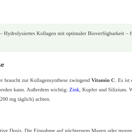
 Hydrolysiertes Kollagen mit optimaler Bioverfügbarkeit –
se
per braucht zur Kollagensynthese zwingend
Vitamin C
. Es ist
 werden kann. Außerdem wichtig:
Zink
, Kupfer und Silizium. W
 200 mg täglich) achten.
ffektive Dosis. Die Einnahme auf nüchternem Magen oder mor