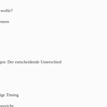
 wofür?
enzen
gen: Der entscheidende Unterschied
tige Timing
bereiche