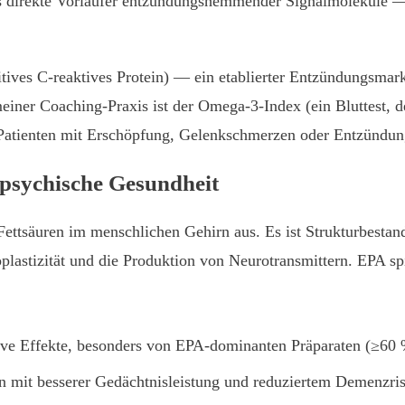
irekte Vorläufer entzündungshemmender Signalmoleküle — s
tives C-reaktives Protein) — ein etablierter Entzündungsma
einer Coaching-Praxis ist der Omega-3-Index (ein Bluttest,
ei Patienten mit Erschöpfung, Gelenkschmerzen oder Entzündu
psychische Gesundheit
ttsäuren im menschlichen Gehirn aus. Es ist Strukturbestan
plastizität und die Produktion von Neurotransmittern. EPA spi
ive Effekte, besonders von EPA-dominanten Präparaten (≥60
 mit besserer Gedächtnisleistung und reduziertem Demenzris