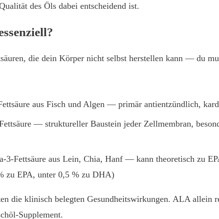
alität des Öls dabei entscheidend ist.
ssenziell?
säuren, die dein Körper nicht selbst herstellen kann — du m
tsäure aus Fisch und Algen — primär antientzündlich, kard
ttsäure — struktureller Baustein jeder Zellmembran, besond
-3-Fettsäure aus Lein, Chia, Hanf — kann theoretisch zu 
5 % zu EPA, unter 0,5 % zu DHA)
n die klinisch belegten Gesundheitswirkungen. ALA allein r
ischöl-Supplement.