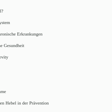
l?
ystem
ronische Erkrankungen
e Gesundheit
evity
hme
ten Hebel in der Prävention