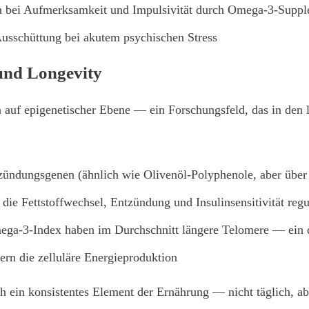
n bei Aufmerksamkeit und Impulsivität durch Omega-3-Suppl
usschüttung bei akutem psychischen Stress
und Longevity
auf epigenetischer Ebene — ein Forschungsfeld, das in den l
ündungsgenen (ähnlich wie Olivenöl-Polyphenole, aber übe
e Fettstoffwechsel, Entzündung und Insulinsensitivität regu
a-3-Index haben im Durchschnitt längere Telomere — ein dir
ern die zelluläre Energieproduktion
ch ein konsistentes Element der Ernährung — nicht täglich, 