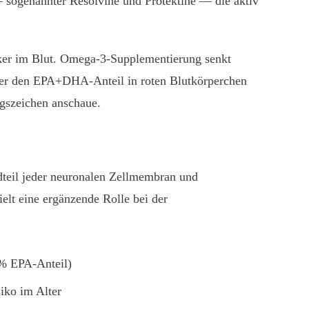
ogenannter Resolvine und Protektine — die aktiv
rker im Blut. Omega-3-Supplementierung senkt
 der den EPA+DHA-Anteil in roten Blutkörperchen
ngszeichen anschaue.
dteil jeder neuronalen Zellmembran und
elt eine ergänzende Rolle bei der
 % EPA-Anteil)
iko im Alter