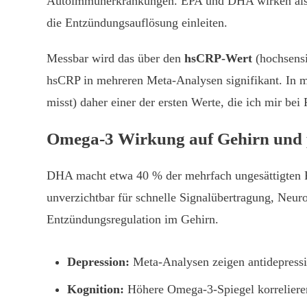
Autoimmunerkrankungen. EPA und DHA wirken als d
die Entzündungsauflösung einleiten.
Messbar wird das über den
hsCRP-Wert
(hochsensi
hsCRP in mehreren Meta-Analysen signifikant. In m
misst) daher einer der ersten Werte, die ich mir b
Omega-3 Wirkung auf Gehirn und 
DHA macht etwa 40 % der mehrfach ungesättigten Fe
unverzichtbar für schnelle Signalübertragung, Neuro
Entzündungsregulation im Gehirn.
Depression:
Meta-Analysen zeigen antidepress
Kognition:
Höhere Omega-3-Spiegel korrelieren