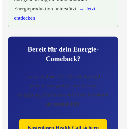
Energieproduktion unterstützt.
→ Jetzt
entdecken
Bereit für dein Energie-
Comeback?
Im kostenlosen 15-Min Health Call
schauen wir gemeinsam, was bei
Entgiftung, Zellschutz und Toxin-Reduktion
am meisten hilft.
Kostenlosen Health Call sichern