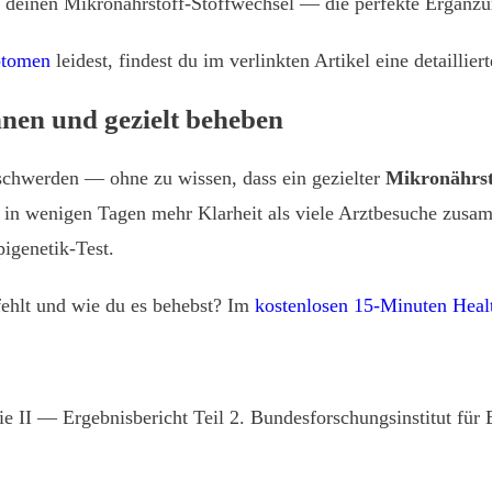
f deinen Mikronährstoff-Stoffwechsel — die perfekte Ergänzu
ptomen
leidest, findest du im verlinkten Artikel eine detaillie
nen und gezielt beheben
schwerden — ohne zu wissen, dass ein gezielter
Mikronährst
ert in wenigen Tagen mehr Klarheit als viele Arztbesuche zu
pigenetik-Test.
 fehlt und wie du es behebst? Im
kostenlosen 15-Minuten Heal
ie II — Ergebnisbericht Teil 2. Bundesforschungsinstitut für